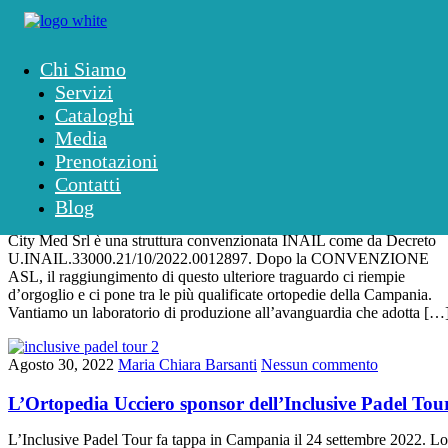
Chi Siamo
Categoria:
News
Servizi
Cataloghi
Media
Novembre 11, 2022
Maria Chiara Barsanti
Nessun commento
Prenotazioni
Contatti
Ortopedia Ucciero Convenzionata INAIL
Blog
È con orgoglio che annunciamo che da oggi l’Ortopedia Ucciero –
City Med Srl è una struttura convenzionata INAIL come da Decreto
U.INAIL.33000.21/10/2022.0012897. Dopo la CONVENZIONE
ASL, il raggiungimento di questo ulteriore traguardo ci riempie
d’orgoglio e ci pone tra le più qualificate ortopedie della Campania.
Vantiamo un laboratorio di produzione all’avanguardia che adotta […
Agosto 30, 2022
Maria Chiara Barsanti
Nessun commento
L’Ortopedia Ucciero sponsor dell’Inclusive Padel Tou
L’Inclusive Padel Tour fa tappa in Campania il 24 settembre 2022. Lo