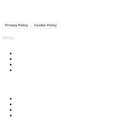
Laboratorio convenzionato
Privacy Policy
Cookie Policy
Menu
>> Chi siamo
>> Servizi
>> Cataloghi
>> Media
>> Prenotazioni
>> Contatti
>> Blog
>> Newsletter
©2022 City Med s.r.l. - Partita iva 03549530610