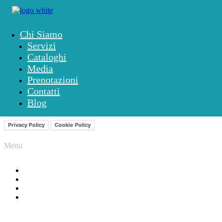
Chi Siamo
Social
Servizi
Cataloghi
>> Facebook
Media
>> Instagram
Prenotazioni
>> Youtube
Contatti
Laboratorio convenzionato
Blog
Privacy Policy
Cookie Policy
Menu
>> Chi siamo
>> Servizi
>> Cataloghi
>> Media